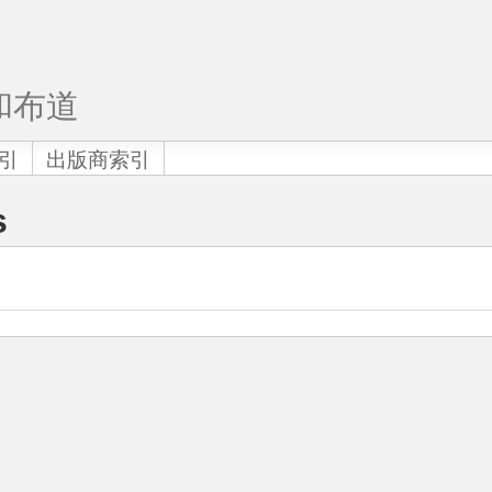
和布道
引
出版商索引
s